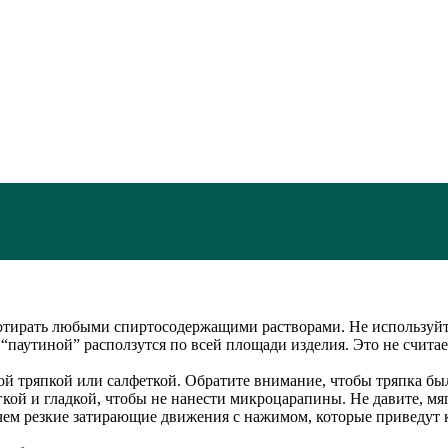
отирать любыми спиртосодержащими растворами. Не используйте
 “паутиной” расползутся по всей площади изделия. Это не счита
хой тряпкой или салфеткой. Обратите внимание, чтобы тряпка б
гкой и гладкой, чтобы не нанести микроцарапины. Не давите, м
, чем резкие затирающие движения с нажимом, которые приведут 