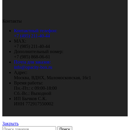
Контакты
Контактный телефон:
+7 (495) 211-40-44
MAX:
+7 (985) 211-40-44
Дополнительный номер:
+7 (985) 868-06-61
Почта для заказов:
info@opacity-box.ru
Адрес:
Москва, ВДНХ, Маломосковская, 16с1
Время работы:
Пн.-Пт.: с 09:00-18:00
Сб.-Вс.: Выходной
ИП Бычков С.К.
ИНН 772917550002
Закрыть
Поиск