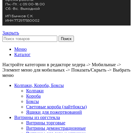
Пн.-Пт.: с 09:00-18:00
Сб.-Вс.: Выходной
ИП Бычков С.К.
ИНН 772917550002
Закрыть
Поиск
Меню
Каталог
Настройте категории в редакторе хедера -> Мобильные ->
Элемент меню для мобильных -> Показать/Скрыть -> Выбрать
меню
Колпаки, Короба, Боксы
Колпаки
Короба
Боксы
Световые короба (лайтбоксы)
Ящики для пожертвований
Витрины из оргстекла
Витрины торговые
Витрины демонстрационные