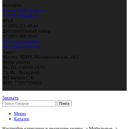
Контакты
Контактный телефон:
+7 (495) 211-40-44
MAX:
+7 (985) 211-40-44
Дополнительный номер:
+7 (985) 868-06-61
Почта для заказов:
info@opacity-box.ru
Адрес:
Москва, ВДНХ, Маломосковская, 16с1
Время работы:
Пн.-Пт.: с 09:00-18:00
Сб.-Вс.: Выходной
ИП Бычков С.К.
ИНН 772917550002
Закрыть
Поиск
Меню
Каталог
Настройте категории в редакторе хедера -> Мобильные ->