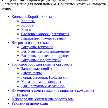
Элемент меню для мобильных -> Показать/Скрыть -> Выбрать
меню
Колпаки, Короба, Боксы
Колпаки
Короба
Боксы
Световые короба (лайтбоксы)
Ящики для пожертвований
Витрины из оргстекла
Витрины торговые
Витрины демонстрационные
Витрины для лего и игрушек
Витрины с подстветкой
Торговое оборудование из оргстекла
Защита кассовой зоны
Диспенсеры
Горки, Лесенки, Подставки
Карманы, менюхолдеры
Для цветочных магазинов
Инженерные конструкции и защитные кожухи из
оргстекла
Перегородки, остекление оргстеклом
Рекламная продукция